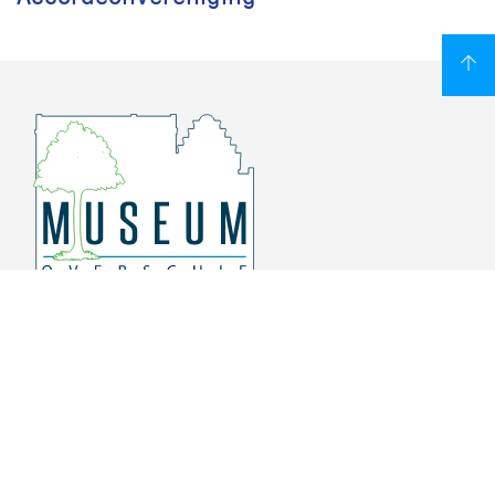
Overschiese Dorpsstraat 136-140
3043 CV, Rotterdam Overschie
010 415 8864
info@museumoverschie.nl
/museumoverschie