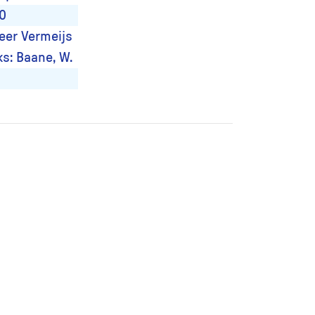
70
eer Vermeijs
ks: Baane, W.