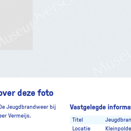
over deze foto
Vastgelegde informat
 De Jeugdbrandweer bij
eer Vermeijs.
Titel
Jeugdbra
Locatie
Kleinpolde