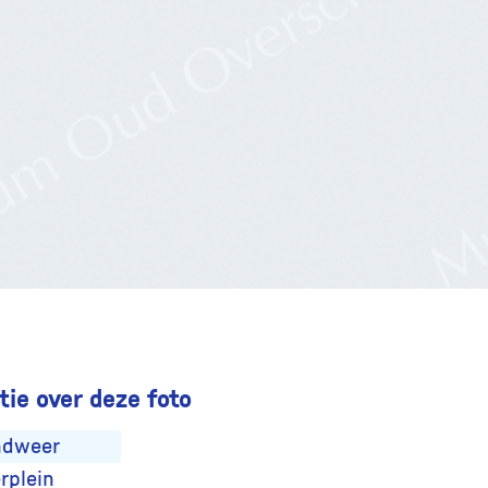
ie over deze foto
ndweer
rplein