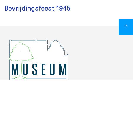
Bevrijdingsfeest 1945
Overschiese Dorpsstraat 136-140
3043 CV, Rotterdam Overschie
010 415 8864
info@museumoverschie.nl