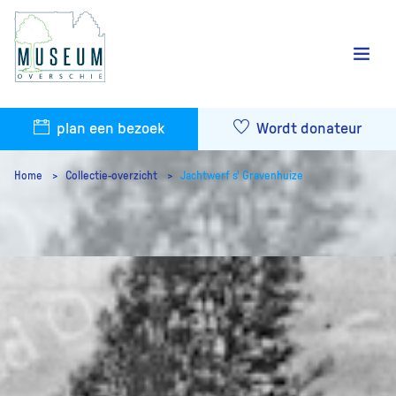
plan een bezoek
Wordt donateur
Home
Collectie-overzicht
Jachtwerf s' Gravenhuize