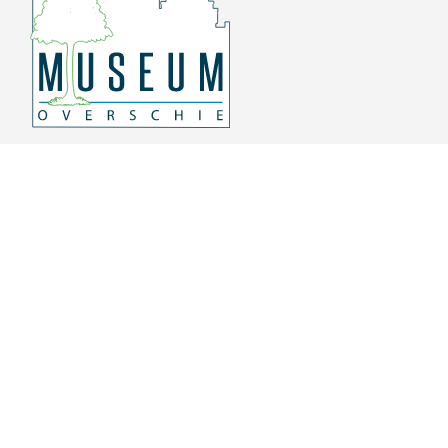
Overschiese Dorpsstraat 136-140
3043 CV, Rotterdam Overschie
010 415 8864
info@museumoverschie.nl
/museumoverschie
Youtube
©
2022 Museum Overschie
De hoop doet leven