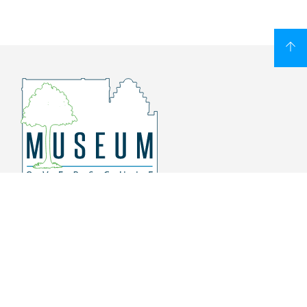
Overschiese Dorpsstraat 136-140
3043 CV, Rotterdam Overschie
010 415 8864
info@museumoverschie.nl
/museumoverschie