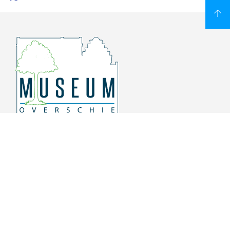
Overschiese Dorpsstraat 136-140
3043 CV, Rotterdam Overschie
010 415 8864
info@museumoverschie.nl
/museumoverschie
Youtube