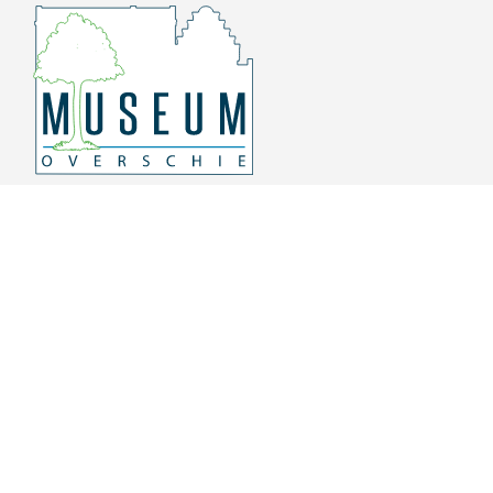
Overschiese Dorpsstraat 136-140
3043 CV, Rotterdam Overschie
010 415 8864
info@museumoverschie.nl
/museumoverschie
Youtube