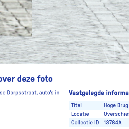
over deze foto
Vastgelegde informat
e Dorpsstraat, auto's in
Titel
Hoge Brug
Locatie
Overschie
Collectie ID
13784A