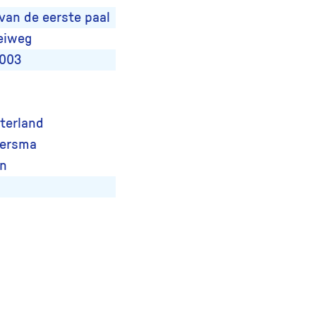
van de eerste paal
eiweg
2003
terland
mersma
en