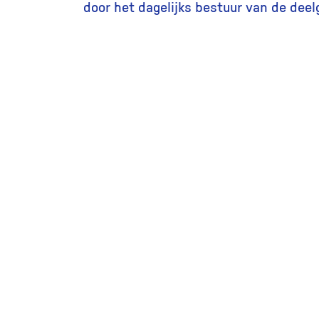
door het dagelijks bestuur van de dee
Andere foto’s in de collectie