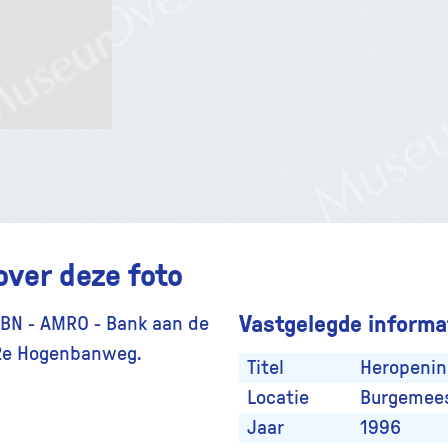
over deze foto
Vastgelegde informat
ABN - AMRO - Bank aan de
2e Hogenbanweg.
Titel
Heropeni
Locatie
Burgemees
Jaar
1996