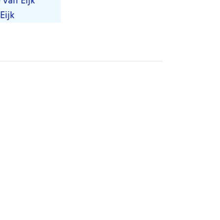
 van Eijk
Eijk