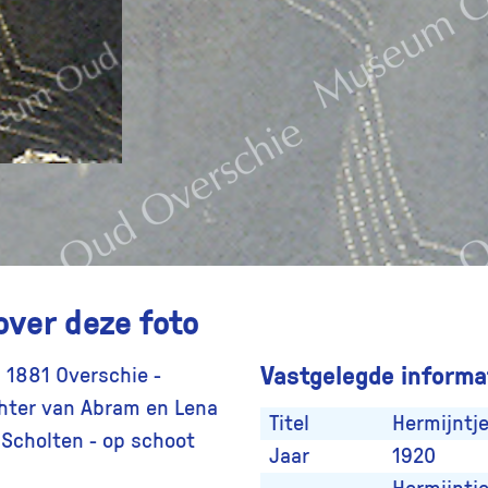
over deze foto
Vastgelegde informat
i 1881 Overschie -
chter van Abram en Lena
Titel
Hermijntje
 Scholten - op schoot
Jaar
1920