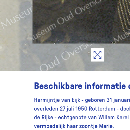
Beschikbare informatie 
Hermijntje van Eijk - geboren 31 januar
overleden 27 juli 1950 Rotterdam - do
de Rijke - echtgenote van Willem Karel
vermoedelijk haar zoontje Marie.