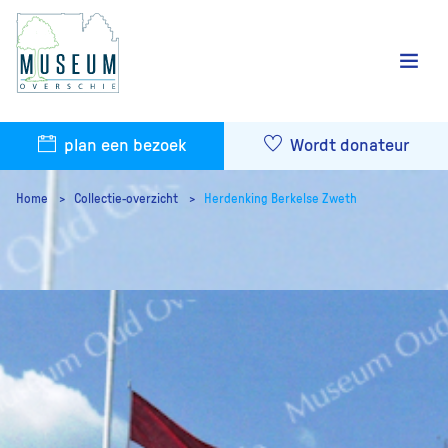
plan een bezoek
Wordt donateur
Home
Collectie-overzicht
Herdenking Berkelse Zweth