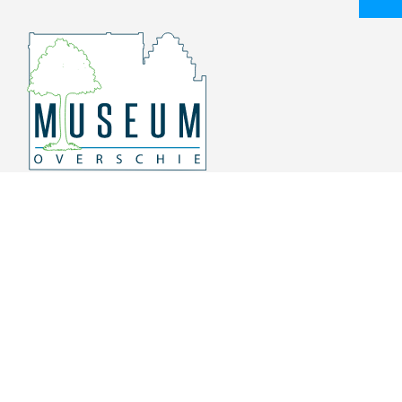
Overschiese Dorpsstraat 136-140
3043 CV, Rotterdam Overschie
010 415 8864
info@museumoverschie.nl
/museumoverschie
Youtube