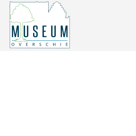
Overschiese Dorpsstraat 136-140
3043 CV, Rotterdam Overschie
010 415 8864
info@museumoverschie.nl
/museumoverschie
Youtube