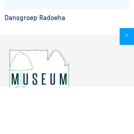
Dansgroep Radoeha
Overschiese Dorpsstraat 136-140
3043 CV, Rotterdam Overschie
010 415 8864