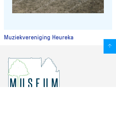
Muziekvereniging Heureka
Overschiese Dorpsstraat 136-140
3043 CV, Rotterdam Overschie