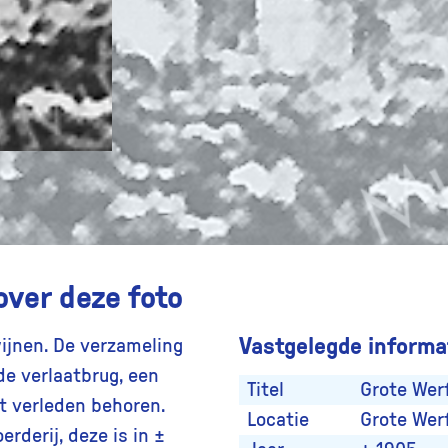
over deze foto
Vastgelegde informat
ijnen. De verzameling
de verlaatbrug, een
Titel
Grote Wer
et verleden behoren.
Locatie
Grote Wer
derij, deze is in ±