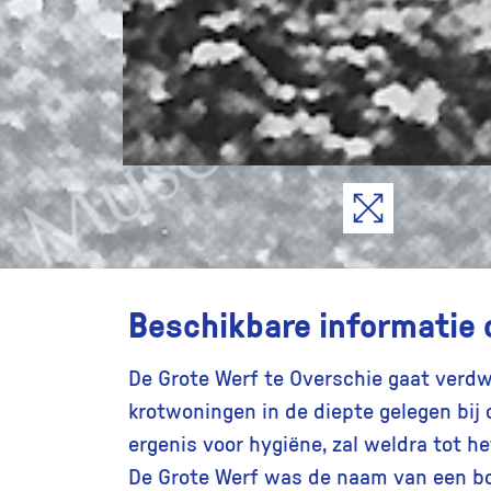
Beschikbare informatie 
De Grote Werf te Overschie gaat verdw
krotwoningen in de diepte gelegen bij 
ergenis voor hygiëne, zal weldra tot h
De Grote Werf was de naam van een boer