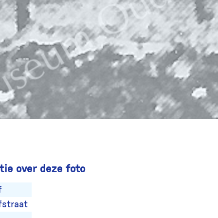
ie over deze foto
f
fstraat