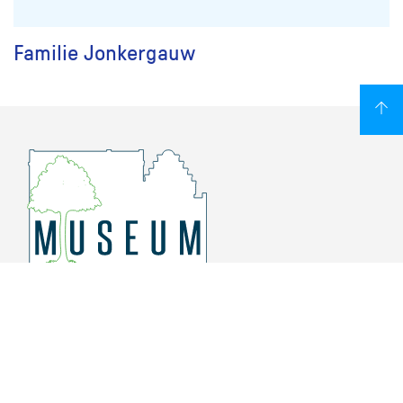
Familie Jonkergauw
Overschiese Dorpsstraat 136-140
3043 CV, Rotterdam Overschie
010 415 8864