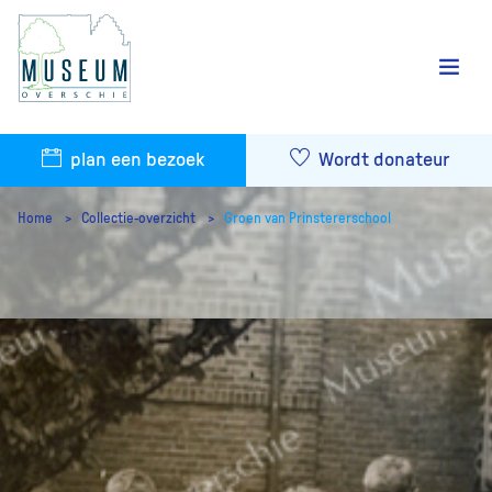
plan een bezoek
Wordt donateur
Home
Collectie-overzicht
Groen van Prinstererschool