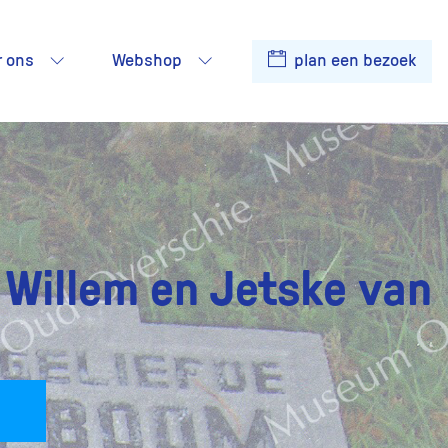
r ons
Webshop
plan een bezoek
 Willem en Jetske van