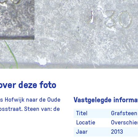
over deze foto
Vastgelegde informat
s Hofwijk naar de Oude
sstraat. Steen van: de
Titel
Grafsteen
Locatie
Overschie
Jaar
2013