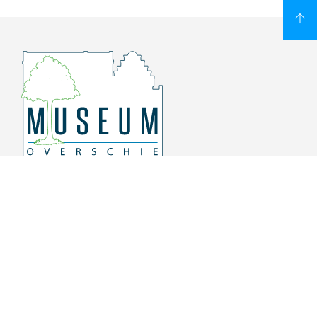
Overschiese Dorpsstraat 136-140
3043 CV, Rotterdam Overschie
010 415 8864
info@museumoverschie.nl
/museumoverschie
Youtube