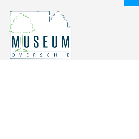
Overschiese Dorpsstraat 136-140
3043 CV, Rotterdam Overschie
010 415 8864
info@museumoverschie.nl
/museumoverschie
Youtube