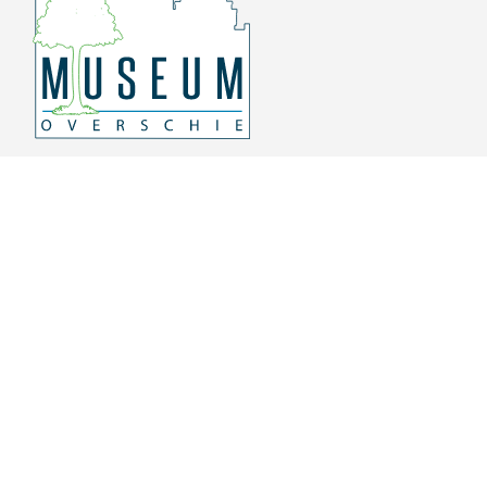
Overschiese Dorpsstraat 136-140
3043 CV, Rotterdam Overschie
010 415 8864
info@museumoverschie.nl
/museumoverschie
Youtube
©
2022 Museum Overschie
De hoop doet leven