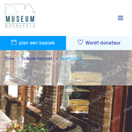
plan een bezoek
Wordt donateur
Home
Collectie-overzicht
Geveltuintjes