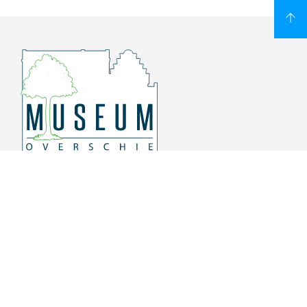
Overschiese Dorpsstraat 136-140
3043 CV, Rotterdam Overschie
010 415 8864
info@museumoverschie.nl
/museumoverschie
Youtube