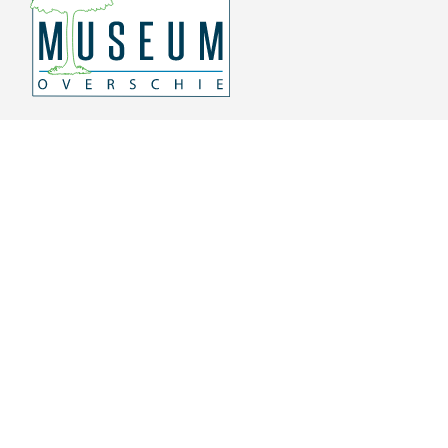
Overschiese Dorpsstraat 136-140
3043 CV, Rotterdam Overschie
010 415 8864
info@museumoverschie.nl
/museumoverschie
Youtube
©
2022 Museum Overschie
De hoop doet leven
Privacyverklaring