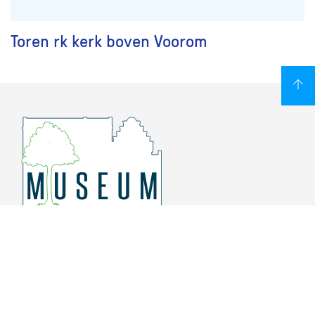
Toren rk kerk boven Voorom
Overschiese Dorpsstraat 136-140
3043 CV, Rotterdam Overschie
010 415 8864