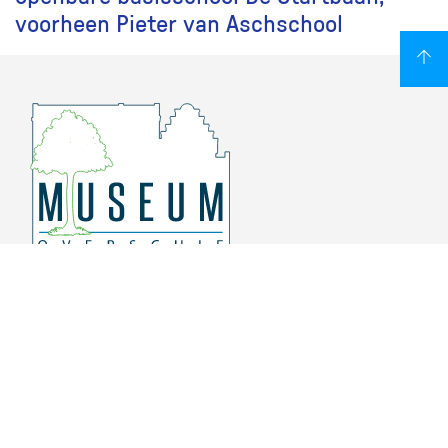
voorheen Pieter van Aschschool
Overschiese Dorpsstraat 136-140
3043 CV, Rotterdam Overschie
010 415 8864
info@museumoverschie.nl
/museumoverschie