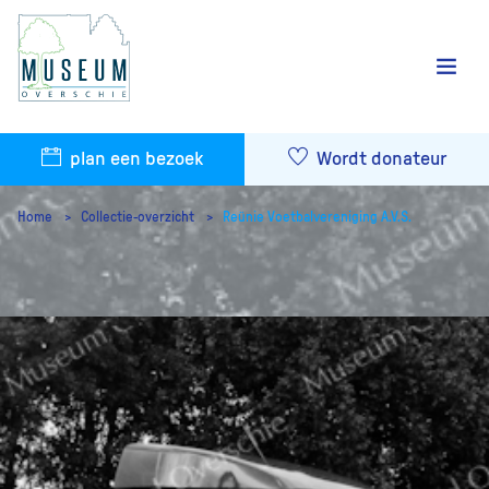
plan een bezoek
Wordt donateur
Home
Collectie-overzicht
Reünie Voetbalvereniging A.V.S.