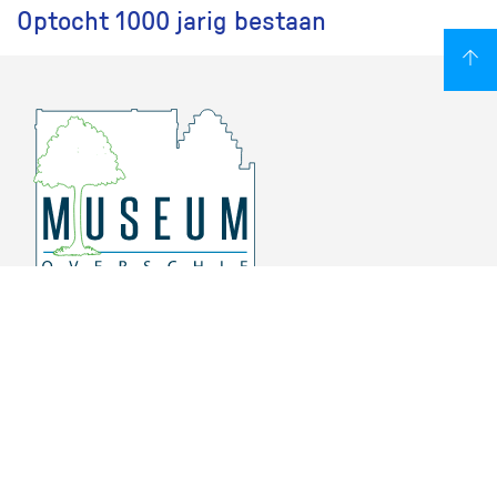
Optocht 1000 jarig bestaan
Overschiese Dorpsstraat 136-140
3043 CV, Rotterdam Overschie
010 415 8864
info@museumoverschie.nl
/museumoverschie