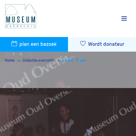
plan een bezoek
Wordt donateur
Home
Collectie-overzicht
E.H.B.O. 75 jaar