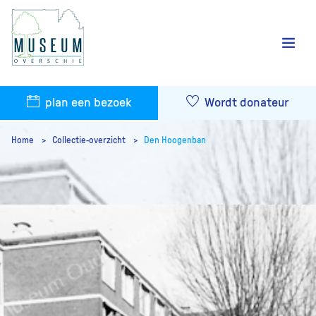
plan een bezoek
Wordt donateur
Home
Collectie-overzicht
Den Hoogenban