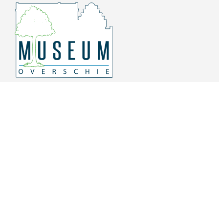
Overschiese Dorpsstraat 136-140
3043 CV, Rotterdam Overschie
010 415 8864
info@museumoverschie.nl
/museumoverschie
Youtube