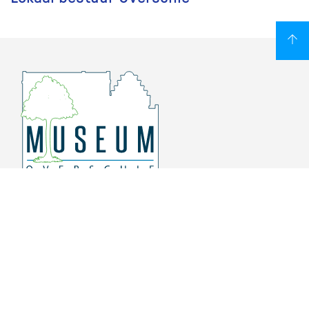
Overschiese Dorpsstraat 136-140
3043 CV, Rotterdam Overschie
010 415 8864
info@museumoverschie.nl
/museumoverschie