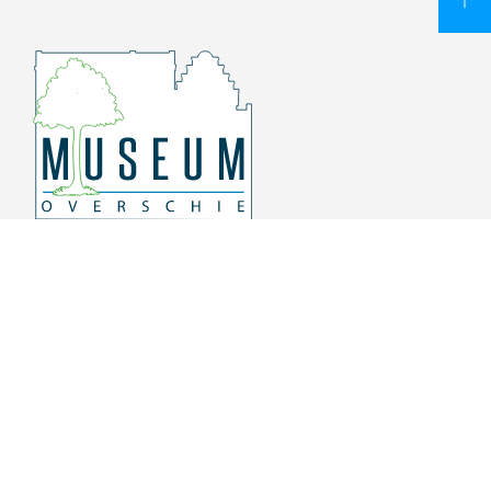
Overschiese Dorpsstraat 136-140
3043 CV, Rotterdam Overschie
010 415 8864
info@museumoverschie.nl
/museumoverschie
Youtube