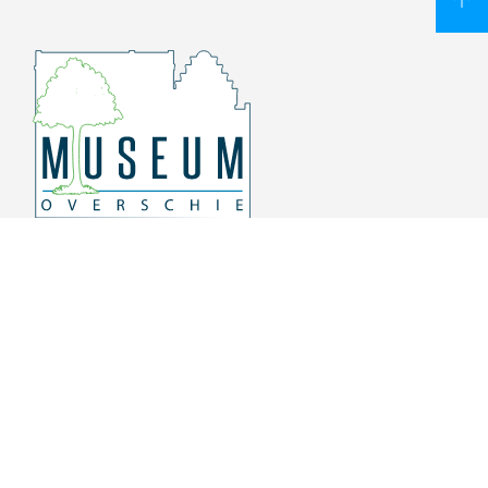
Overschiese Dorpsstraat 136-140
3043 CV, Rotterdam Overschie
010 415 8864
info@museumoverschie.nl
/museumoverschie
Youtube