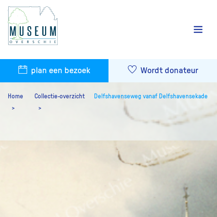
plan een bezoek
Wordt donateur
Home
Collectie-overzicht
Delfshavenseweg vanaf Delfshavensekade