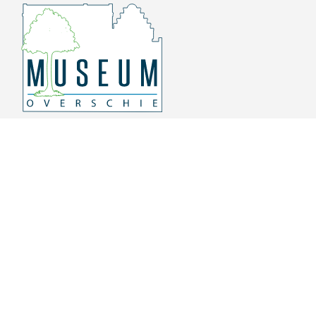
Overschiese Dorpsstraat 136-140
3043 CV, Rotterdam Overschie
010 415 8864
info@museumoverschie.nl
/museumoverschie
Youtube