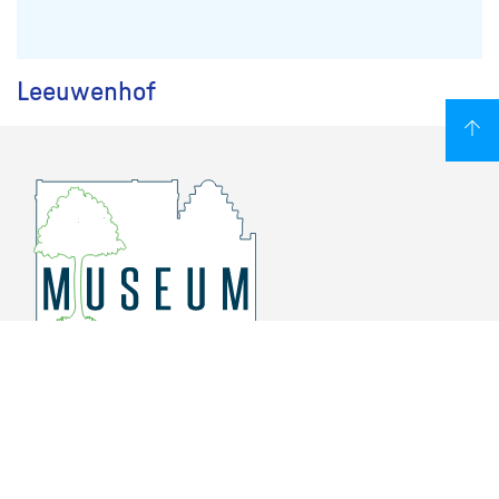
Leeuwenhof
Overschiese Dorpsstraat 136-140
3043 CV, Rotterdam Overschie
010 415 8864
info@museumoverschie.nl