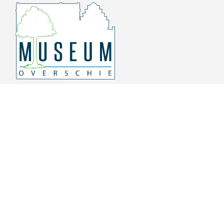
Overschiese Dorpsstraat 136-140
3043 CV, Rotterdam Overschie
010 415 8864
info@museumoverschie.nl
/museumoverschie
Youtube