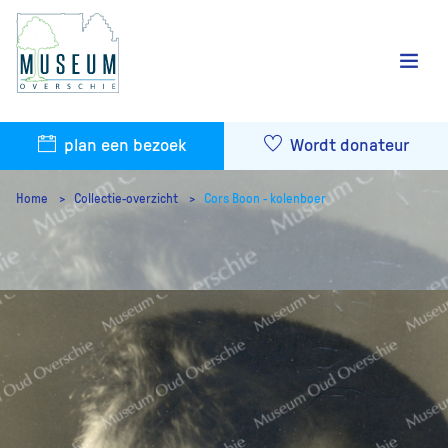
plan een bezoek
Wordt donateur
Home
Collectie-overzicht
Cors Boon - kolenboer