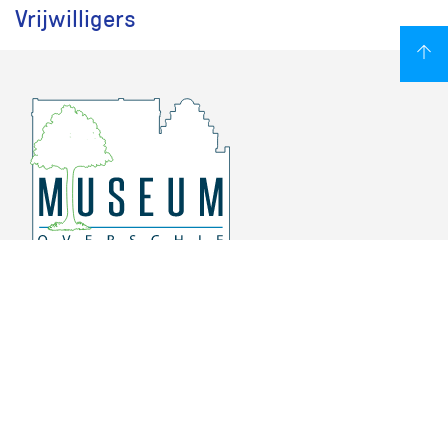
Vrijwilligers
Overschiese Dorpsstraat 136-140
3043 CV, Rotterdam Overschie
010 415 8864
info@museumoverschie.nl
/museumoverschie