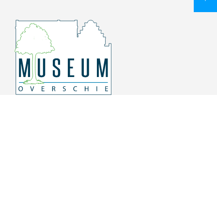
Overschiese Dorpsstraat 136-140
3043 CV, Rotterdam Overschie
010 415 8864
info@museumoverschie.nl
/museumoverschie
Youtube