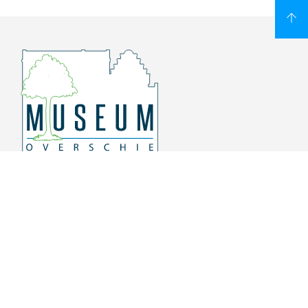
Overschiese Dorpsstraat 136-140
3043 CV, Rotterdam Overschie
010 415 8864
info@museumoverschie.nl
/museumoverschie
Youtube