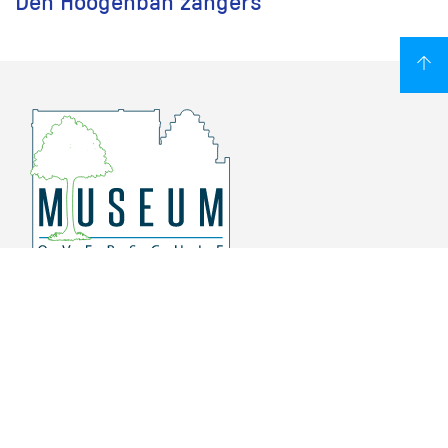
Den Hoogenban zangers
Overschiese Dorpsstraat 136-140
3043 CV, Rotterdam Overschie
010 415 8864
info@museumoverschie.nl
/museumoverschie