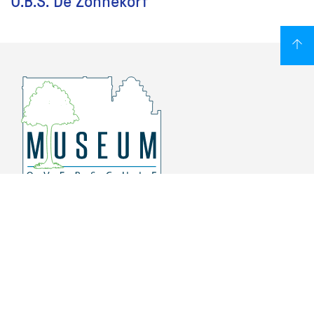
O.B.S. De Zonnekorf
Overschiese Dorpsstraat 136-140
3043 CV, Rotterdam Overschie
010 415 8864
info@museumoverschie.nl
/museumoverschie