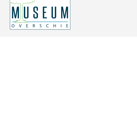
Overschiese Dorpsstraat 136-140
3043 CV, Rotterdam Overschie
010 415 8864
info@museumoverschie.nl
/museumoverschie
Youtube
©
2022 Museum Overschie
De hoop doet leven
Privacyverklaring