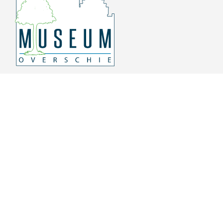
Overschiese Dorpsstraat 136-140
3043 CV, Rotterdam Overschie
010 415 8864
info@museumoverschie.nl
/museumoverschie
Youtube
©
2022 Museum Overschie
De hoop doet leven