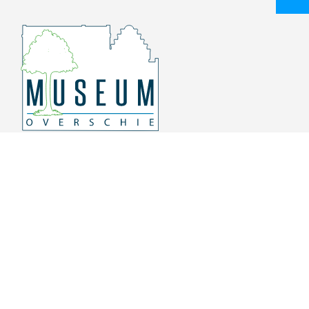
Overschiese Dorpsstraat 136-140
3043 CV, Rotterdam Overschie
010 415 8864
info@museumoverschie.nl
/museumoverschie
Youtube