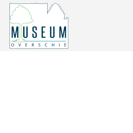
Overschiese Dorpsstraat 136-140
3043 CV, Rotterdam Overschie
010 415 8864
info@museumoverschie.nl
/museumoverschie
Youtube