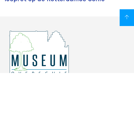
Overschiese Dorpsstraat 136-140
3043 CV, Rotterdam Overschie
010 415 8864
info@museumoverschie.nl
/museumoverschie