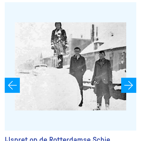
IJspret op de Rotterdamse Schie