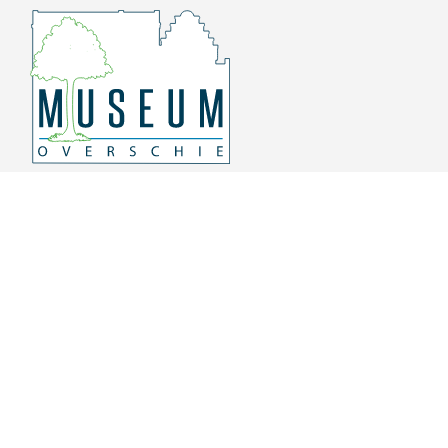
Overschiese Dorpsstraat 136-140
3043 CV, Rotterdam Overschie
010 415 8864
info@museumoverschie.nl
/museumoverschie
Youtube