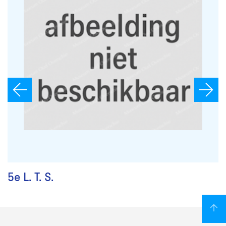
5e L. T. S.