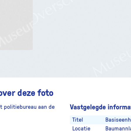
over deze foto
Vastgelegde informat
t politiebureau aan de
Titel
Basiseenhe
Locatie
Baumannla