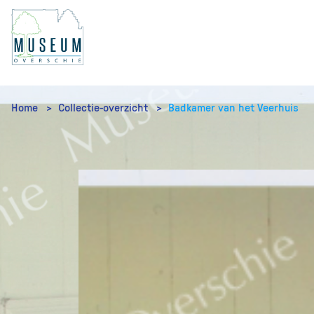
Home
Collectie-overzicht
Badkamer van het Veerhuis