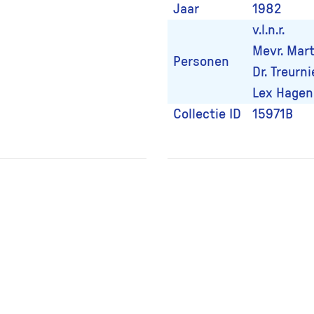
Jaar
1982
v.l.n.r.
Mevr. Mar
Personen
Dr. Treurni
Lex Hagen
Collectie ID
15971B