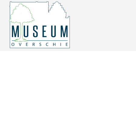
Overschiese Dorpsstraat 136-140
3043 CV, Rotterdam Overschie
010 415 8864
info@museumoverschie.nl
/museumoverschie
Youtube